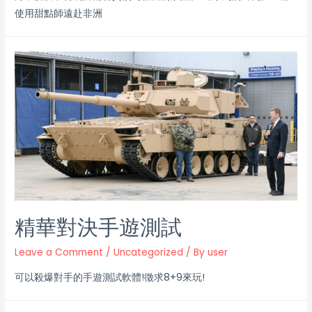
使用甜點師遠赴非洲
精華對決手遊測試
Leave a Comment
/
Uncategorized
/ By
user
可以殺爆對手的手遊測試軟體!徵求8+9來玩!