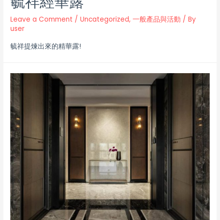
毓祥經華露
Leave a Comment
/
Uncategorized
,
一般產品與活動
/ By
user
毓祥提煉出來的精華露!