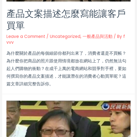
產品文案描述怎麼寫能讓客戶
買單
Leave a Comment
/
Uncategorized
,
一般產品與活動
/ By
f
vvv
為什麼關於產品的每個細節你都列出來了，消費者還是不買帳？
為什麼你把商品的照片跟使用情境都放在網站上了，仍然無法勾
起人們購物的衝動？在成千上萬的電商網站和競爭對手裡，要如
何撰寫你的產品文案描述，才能讓潛在的消費者心動買單呢？這
篇文章詳細完整告訴你。